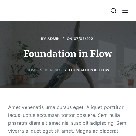
S
k
i
p
t
BY
ADMIN
ON
07/05/2021
o
Foundation in Flow
c
o
n
HOME
CLASSES
FOUNDATION IN FLOW
t
e
n
t
Amet venenatis urna cursus eget. Aliquet porttitor
lacus luctus accumsan tortor posuere. Sem nulla
pharetra diam sit amet nisl suscipit adipiscing. Sem
viverra aliquet eget sit amet. Magna ac placerat