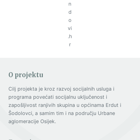
n
d
o
vi
.h
r
O projektu
Cilj projekta je kroz razvoj socijalnih usluga i
programa povećati socijalnu uključenost i
zapošljivost ranjivih skupina u općinama Erdut i
Šodolovci, a samim tim i na području Urbane
aglomeracije Osijek.